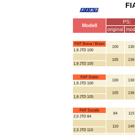
FI
PS:
Modell
original
mod
FIAT Brava / Bravo
100
130
1,9 JTD 100
105
136
1,9 JTD 105
FIAT Doblo
100
130
1,9 JTD 100
105
136
1,9 JTD 105
FIAT Ducato
84
115
2,0 JTD 84
110
140
2,3 JTD 110