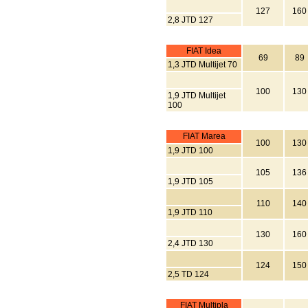
127
160
2,8 JTD 127
FIAT Idea
69
89
1,3 JTD Multijet 70
100
130
1,9 JTD Multijet
100
FIAT Marea
100
130
1,9 JTD 100
105
136
1,9 JTD 105
110
140
1,9 JTD 110
130
160
2,4 JTD 130
124
150
2,5 TD 124
FIAT Multipla